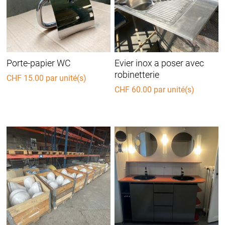
Porte-papier WC
Evier inox a poser avec
robinetterie
CHF
15.00
par unité(s)
CHF
60.00
par unité(s)