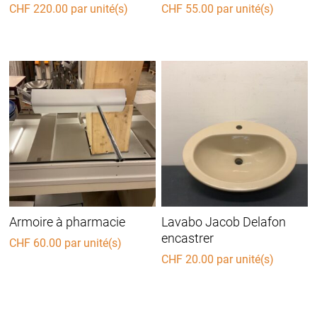
CHF
220.00
par unité(s)
CHF
55.00
par unité(s)
Armoire à pharmacie
Lavabo Jacob Delafon
encastrer
CHF
60.00
par unité(s)
CHF
20.00
par unité(s)