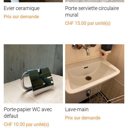
Evier ceramique
Porte serviette circulaire
mural
Prix sur demande
CHF
15.00
par unité(s)
Porte-papier WC avec
Lave-main
défaut
Prix sur demande
CHF
10.00
par unité(s)