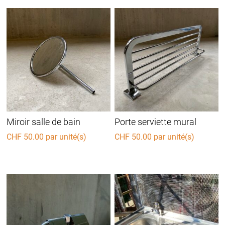
Miroir salle de bain
Porte serviette mural
CHF
50.00
par unité(s)
CHF
50.00
par unité(s)