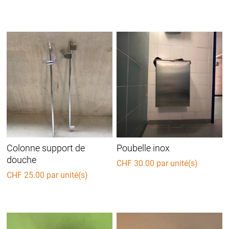
Colonne support de
Poubelle inox
douche
CHF
30.00
par unité(s)
CHF
25.00
par unité(s)