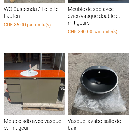
WC Suspendu / Toilette
Meuble de sdb avec
Laufen
évier/vasque double et
mitigeurs
CHF
85.00
par unité(s)
CHF
290.00
par unité(s)
Meuble sdb avec vasque
Vasque lavabo salle de
et mitigeur
bain