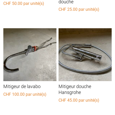
douche
CHF
50.00
par unité(s)
CHF
25.00
par unité(s)
Mitigeur de lavabo
Mitigeur douche
Hansgrohe
CHF
100.00
par unité(s)
CHF
45.00
par unité(s)