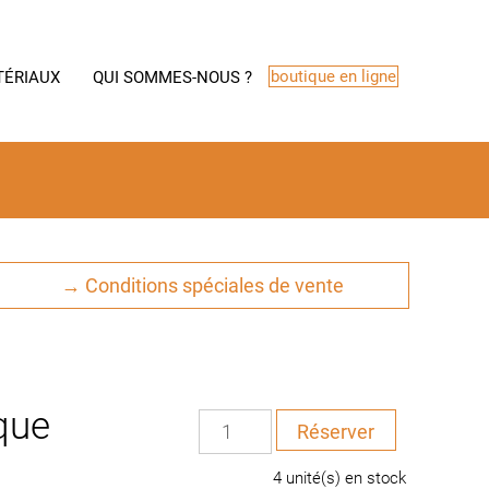
boutique en ligne
TÉRIAUX
QUI SOMMES-NOUS ?
→ Conditions spéciales de vente
que
quantité
Réserver
de
Evier
4 unité(s) en stock