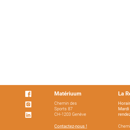
Matériuum
La R
Chemin des
Horair
Sports 87
Mardi 
CH-1203 Genève
rende
Contactez-nous !
Chemi