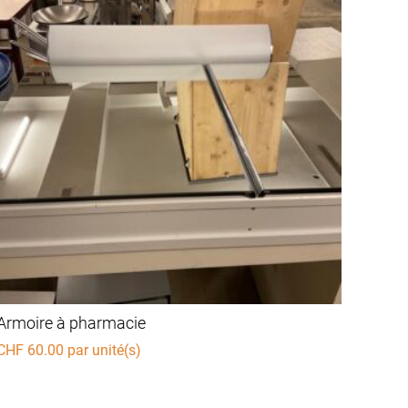
Armoire à pharmacie
CHF
60.00
par unité(s)