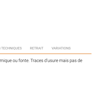
ceramique
 TECHNIQUES
RETRAIT
VARIATIONS
amique ou fonte. Traces d'usure mais pas de