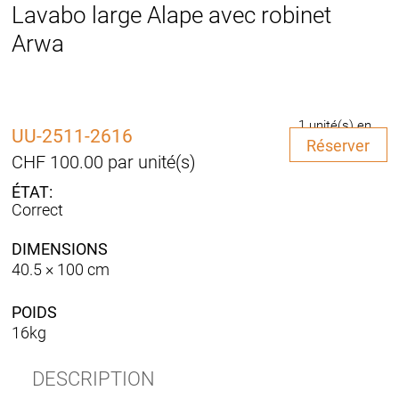
Lavabo large Alape avec robinet
Arwa
1 unité(s) en
UU-2511-2616
quantité
stock
Réserver
de
CHF
100.00
par unité(s)
Lavabo
large
Correct
Alape
avec
DIMENSIONS
robinet
40.5 × 100 cm
Arwa
POIDS
16kg
DESCRIPTION