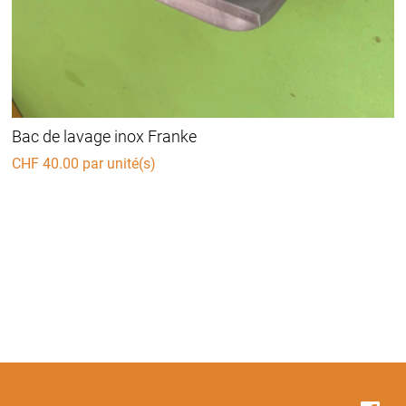
Bac de lavage inox Franke
CHF
40.00
par unité(s)