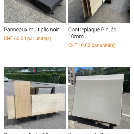
Panneaux multiplis noir
Contreplaqué Pin, ép.
10mm
CHF
60.00
par unité(s)
CHF
10.00
par unité(s)