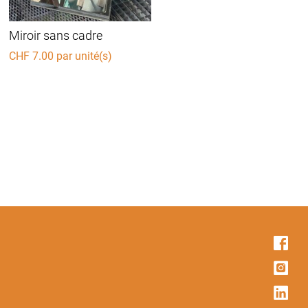
Miroir sans cadre
CHF
7.00
par unité(s)