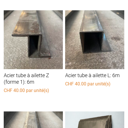
Acier tube à ailette Z
Acier tube à ailette L: 6m
(forme 1): 6m
CHF
40.00
par unité(s)
CHF
40.00
par unité(s)