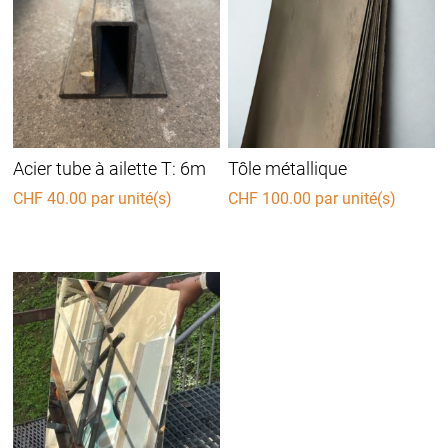
Acier tube à ailette T: 6m
Tôle métallique
CHF
40.00
par unité(s)
CHF
100.00
par unité(s)