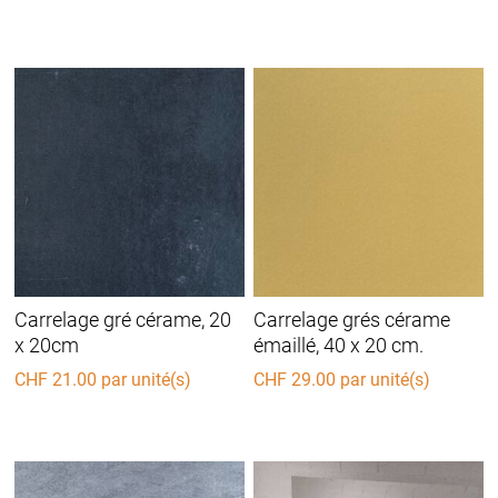
Carrelage gré cérame, 20
Carrelage grés cérame
x 20cm
émaillé, 40 x 20 cm.
CHF
21.00
par unité(s)
CHF
29.00
par unité(s)