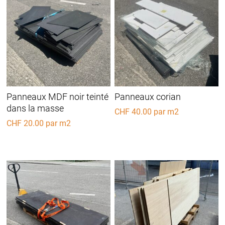
Panneaux MDF noir teinté
Panneaux corian
dans la masse
CHF
40.00
par m2
CHF
20.00
par m2