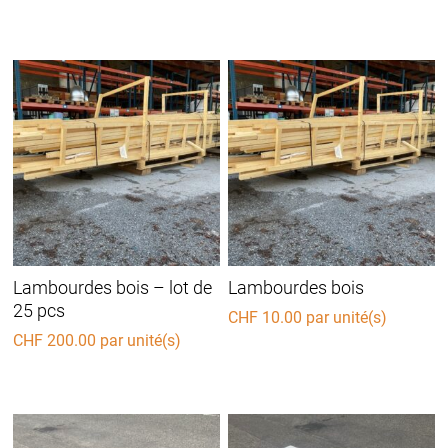
Lambourdes bois – lot de
Lambourdes bois
25 pcs
CHF
10.00
par unité(s)
CHF
200.00
par unité(s)