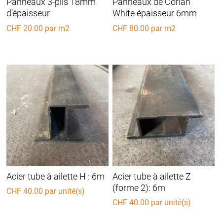
Panneaux 3-plis 18mm
Panneaux de Corian
d’épaisseur
White épaisseur 6mm
CHF
20.00
par m2
CHF
80.00
par m2
Acier tube à ailette H : 6m
Acier tube à ailette Z
(forme 2): 6m
CHF
40.00
par unité(s)
CHF
40.00
par unité(s)