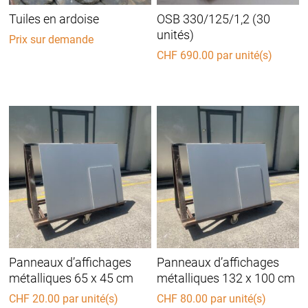
Tuiles en ardoise
OSB 330/125/1,2 (30
unités)
Prix sur demande
CHF
690.00
par unité(s)
Panneaux d’affichages
Panneaux d’affichages
métalliques 65 x 45 cm
métalliques 132 x 100 cm
CHF
20.00
par unité(s)
CHF
80.00
par unité(s)