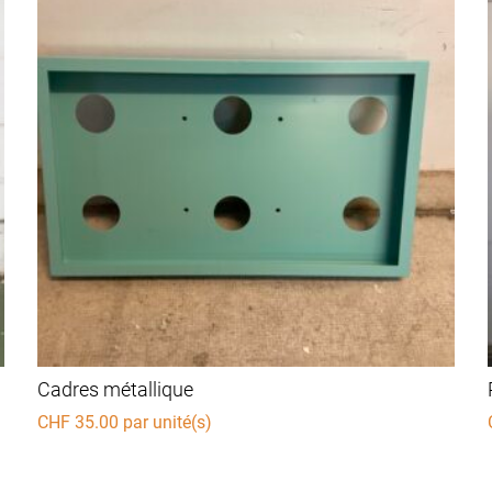
Cadres métallique
CHF
35.00
par unité(s)