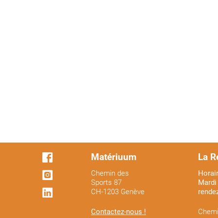
Matériuum
La R
Chemin des
Horair
Sports 87
Mardi 
CH-1203 Genève
rende
Contactez-nous !
Chemi