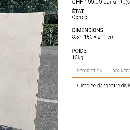
CHF
100.00
par unité(s
Correct
DIMENSIONS
8.5 × 150 × 211 cm
POIDS
10kg
DESCRIPTION
DONNÉES
Cimaise de théâtre divi