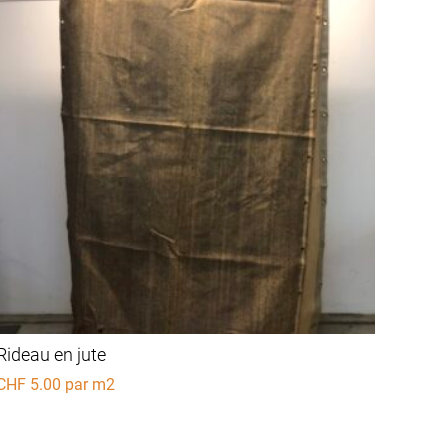
Rideau en jute
CHF
5.00
par m2