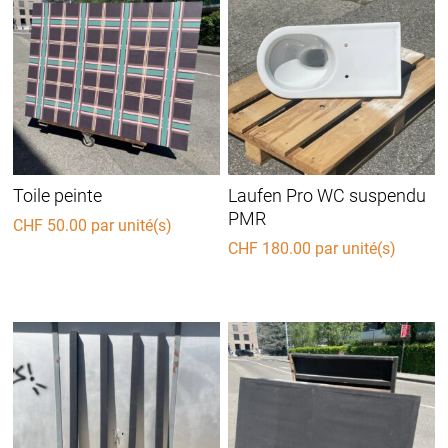
Toile peinte
Laufen Pro WC suspendu
PMR
CHF
50.00
par unité(s)
CHF
180.00
par unité(s)