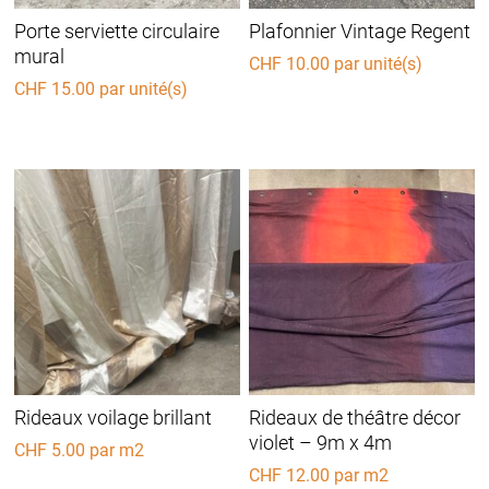
Porte serviette circulaire
Plafonnier Vintage Regent
mural
CHF
10.00
par unité(s)
CHF
15.00
par unité(s)
Rideaux voilage brillant
Rideaux de théâtre décor
violet – 9m x 4m
CHF
5.00
par m2
CHF
12.00
par m2