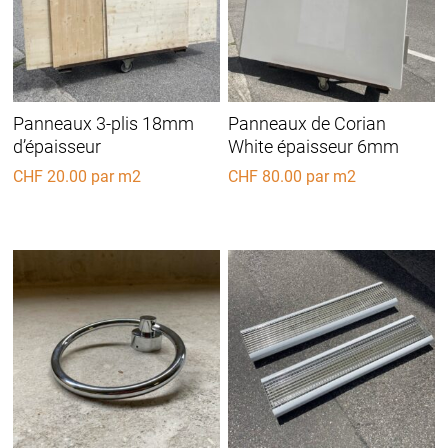
Panneaux 3-plis 18mm
Panneaux de Corian
d’épaisseur
White épaisseur 6mm
CHF
20.00
par m2
CHF
80.00
par m2