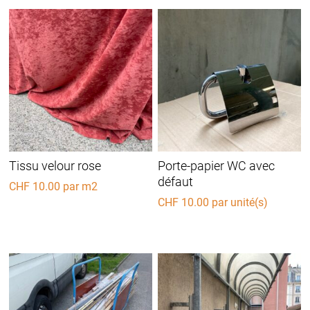
Tissu velour rose
Porte-papier WC avec
défaut
CHF
10.00
par m2
CHF
10.00
par unité(s)