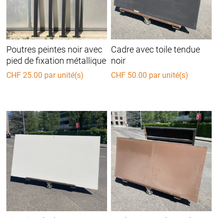
Poutres peintes noir avec
Cadre avec toile tendue
pied de fixation métallique
noir
CHF
25.00
par unité(s)
CHF
50.00
par unité(s)