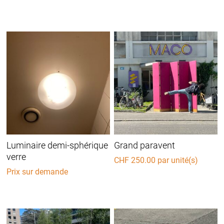
Luminaire demi-sphérique
Grand paravent
verre
CHF
250.00
par unité(s)
Prix sur demande