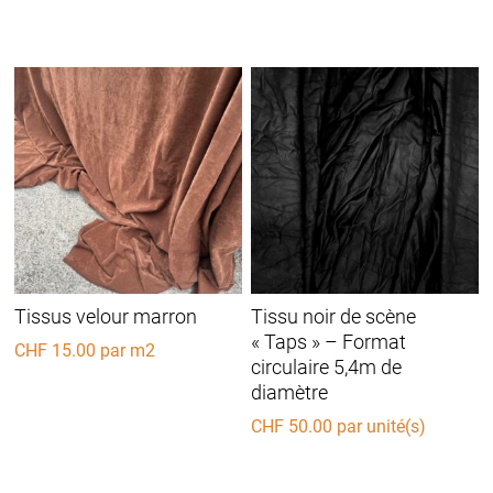
Tissus velour marron
Tissu noir de scène
« Taps » – Format
CHF
15.00
par m2
circulaire 5,4m de
diamètre
CHF
50.00
par unité(s)