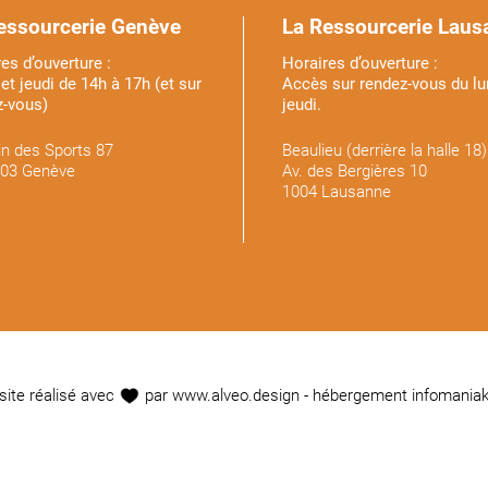
essourcerie Genève
La Ressourcerie Laus
es d’ouverture :
Horaires d’ouverture :
et jeudi de 14h à 17h (et sur
Accès sur rendez-vous du lu
z-vous)
jeudi.
n des Sports 87
Beaulieu (derrière la halle 18)
03 Genève
Av. des Bergières 10
1004 Lausanne
site réalisé avec
par
www.alveo.design
- hébergement
infomania