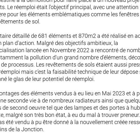
. Le réemploi était l'objectif principal, avec une attention
ière pour les éléments emblématiques comme les fenêtres
vêtements de sol.
taire détaillé de 681 éléments et 870m2 a été réalisé en a
n plan d'action. Malgré des objectifs ambitieux, la
alisation lancée en Novembre 2022 a rencontré de nom
otamment la pollution d'un grand nombre d'éléments, déc
 de processus. Les revêtements de sols étaient aussi pres
réemploi mais c'est la faisabilité technique de leur dépose
né le glas de leur potentiel de réemploi.
ntages des éléments vendus à eu lieu en Mai 2023 et à p
ne seconde vie à de nombreux radiateurs ainsi que quelq
 de second oeuvre tel que des lampes et des portes à hubl
e, malgré son très bon état, à eu du mal à trouver preneur.
pas été vendu à pu être donné à la nouvellement créée ress
ins de la Jonction.