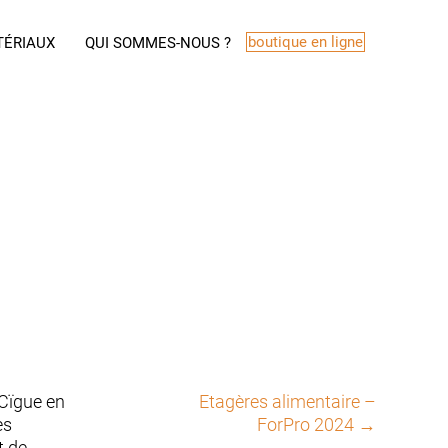
boutique en ligne
TÉRIAUX
QUI SOMMES-NOUS ?
 Cïgue en
Etagères alimentaire –
es
ForPro 2024
→
t de