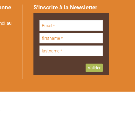
anne
S’inscrire à la Newsletter
ndi au
k