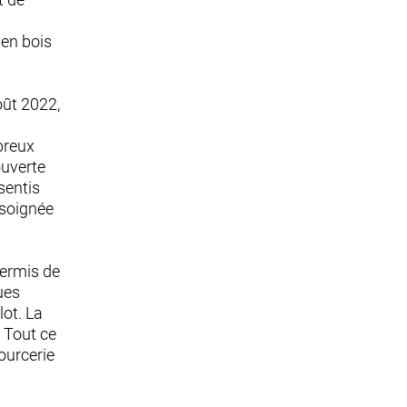
 en bois
oût 2022,
breux
ouverte
sentis
 soignée
ermis de
ues
ot. La
 Tout ce
ourcerie