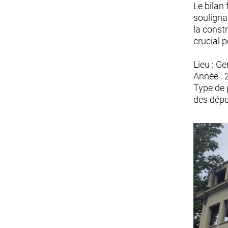
Le bilan
soulignan
la const
crucial p
Lieu : G
Année :
Type de p
des dépo