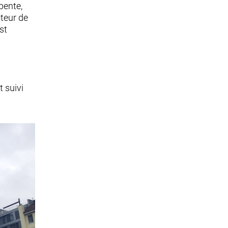
pente,
cteur de
st
t suivi