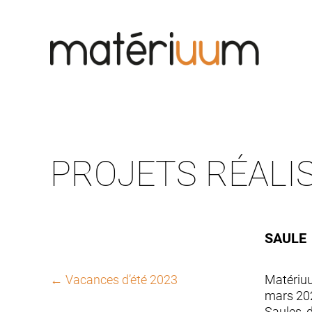
Skip
to
content
PROJETS RÉALI
SAULE
NAVIGATION
←
Vacances d’été 2023
Matériuu
DE
mars 202
L’ARTICLE
Saules, 