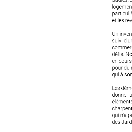
logements
particul
et les re
Un inven
suivi d'u
commerci
défis. N
en cours
pour du 
qui à son
Les démo
donner u
éléments
charpent
qui n'a 
des Jard