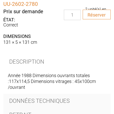
UU-2602-2780
2 unité(s) en
Prix sur demande
quantité
stock
Réserver
de
Fenêtre
Correct
bois
double
DIMENSIONS
vitrage
131 × 5 × 131 cm
DESCRIPTION
Année 1988 Dimensions ouvrants totales
:117x114,5 Dimensions vitrages : 45x100cm
/ouvrant
DONNÉES TECHNIQUES