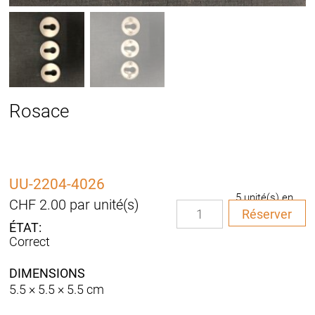
Rosace
UU-2204-4026
5 unité(s) en
CHF
2.00
par unité(s)
quantité
stock
Réserver
de
Rosace
Correct
DIMENSIONS
5.5 × 5.5 × 5.5 cm