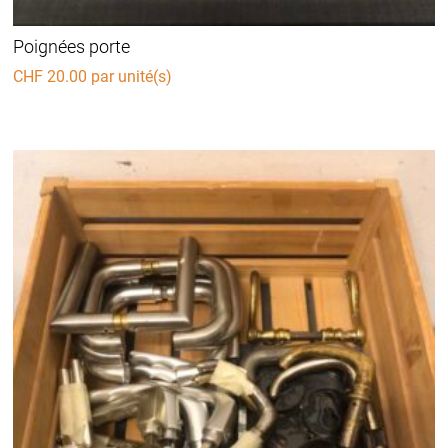
Poignées porte
CHF
20.00
par unité(s)