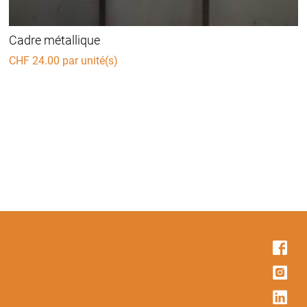
Cadre métallique
CHF
24.00
par unité(s)