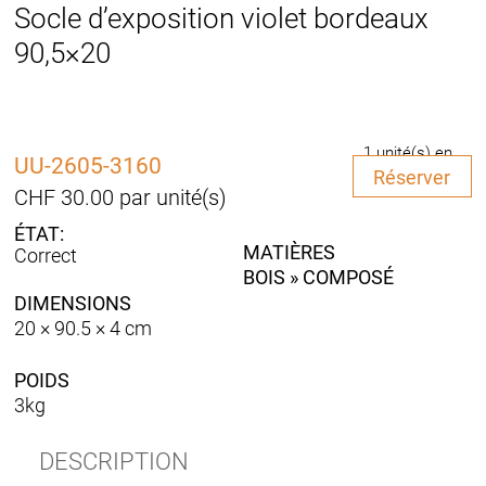
Socle d’exposition violet bordeaux
90,5×20
1 unité(s) en
UU-2605-3160
quantité
stock
Réserver
de
CHF
30.00
par unité(s)
Socle
d'exposition
MATIÈRES
Correct
violet
BOIS » COMPOSÉ
bordeaux
DIMENSIONS
90,5x20
20 × 90.5 × 4 cm
POIDS
3kg
DESCRIPTION