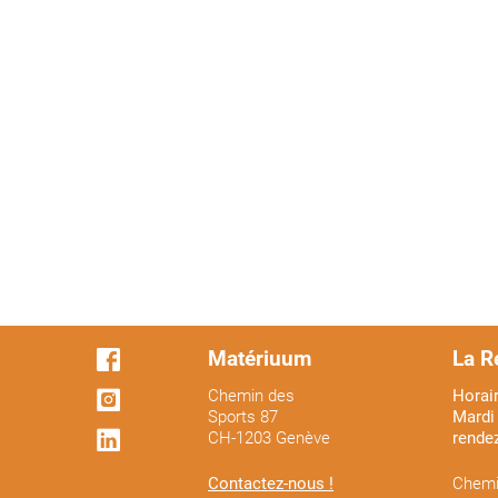
Matériuum
La R
Chemin des
Horair
Sports 87
Mardi 
CH-1203 Genève
rende
Contactez-nous !
Chemi