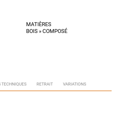
d'exposition
marron
40x40x60
MATIÈRES
BOIS » COMPOSÉ
 TECHNIQUES
RETRAIT
VARIATIONS