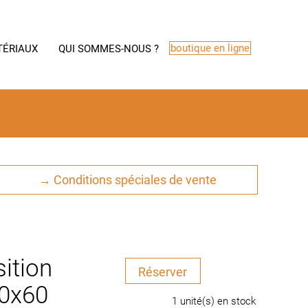
boutique en ligne
TÉRIAUX
QUI SOMMES-NOUS ?
→ Conditions spéciales de vente
ition
quantité
Réserver
de
0x60
Socle
1 unité(s) en stock