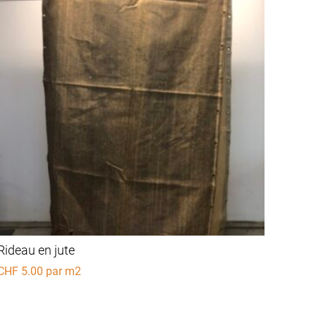
Rideau en jute
CHF
5.00
par m2