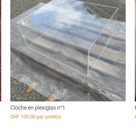
Cloche en plexiglas n°1
CHF
100.00
par unité(s)