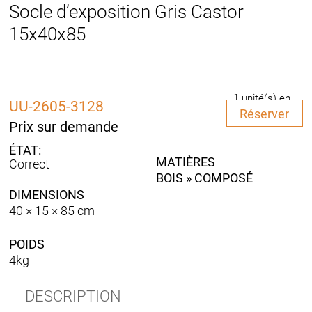
Socle d’exposition Gris Castor
15x40x85
1 unité(s) en
UU-2605-3128
quantité
stock
Réserver
de
Prix sur demande
Socle
d'exposition
MATIÈRES
Correct
Gris
BOIS » COMPOSÉ
Castor
DIMENSIONS
15x40x85
40 × 15 × 85 cm
POIDS
4kg
DESCRIPTION