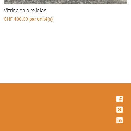
Vitrine en plexiglas
CHF
400.00
par unité(s)