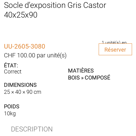
Socle d’exposition Gris Castor
40x25x90
1 unité(s) en
UU-2605-3080
quantité
stock
Réserver
de
CHF
100.00
par unité(s)
Socle
d'exposition
MATIÈRES
Correct
Gris
BOIS » COMPOSÉ
Castor
DIMENSIONS
40x25x90
25 × 40 × 90 cm
POIDS
10kg
DESCRIPTION