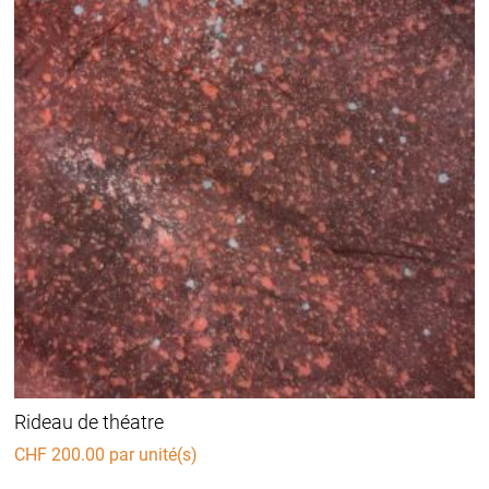
Rideau de théatre
CHF
200.00
par unité(s)