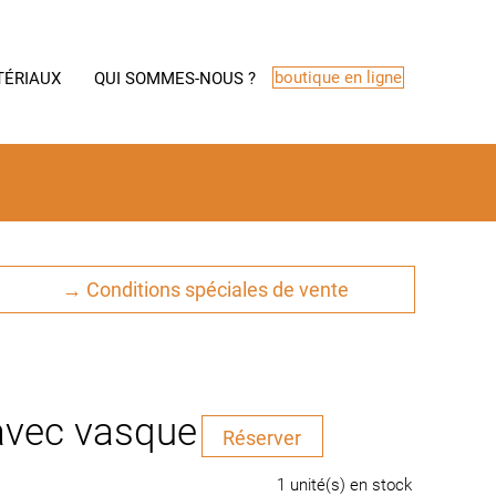
boutique en ligne
TÉRIAUX
QUI SOMMES-NOUS ?
→ Conditions spéciales de vente
avec vasque
quantité
Réserver
de
Meuble
1 unité(s) en stock