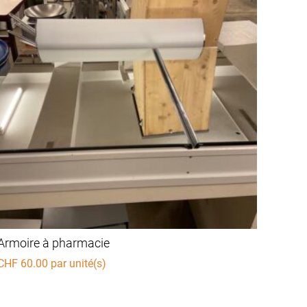
Armoire à pharmacie
CHF
60.00
par unité(s)