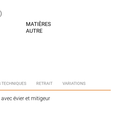
sdb
avec
)
vasque
et
MATIÈRES
mitigeur
AUTRE
 TECHNIQUES
RETRAIT
VARIATIONS
 avec évier et mitigeur