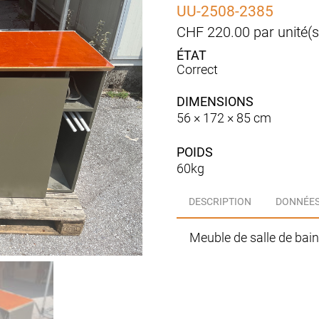
UU-2508-2385
CHF
220.00
par unité(s
Correct
DIMENSIONS
56 × 172 × 85 cm
POIDS
60kg
DESCRIPTION
DONNÉES
Meuble de salle de bain