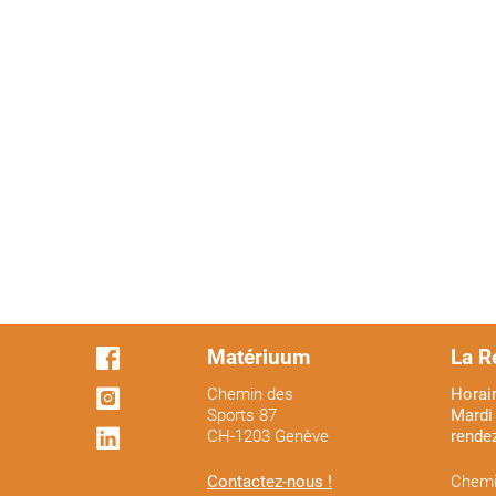
Matériuum
La R
Chemin des
Horair
Sports 87
Mardi 
CH-1203 Genève
rende
Contactez-nous !
Chemi