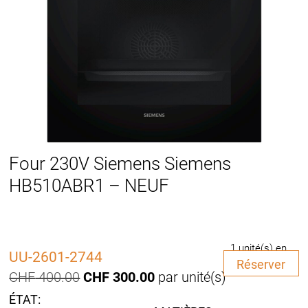
Four 230V Siemens Siemens
HB510ABR1 – NEUF
1 unité(s) en
UU-2601-2744
quantité
stock
Réserver
de
Le
Le
CHF
400.00
CHF
300.00
par unité(s)
Four
prix
prix
230V