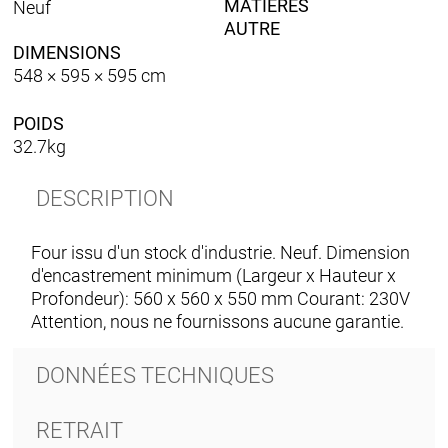
initial
actuel
MATIÈRES
Neuf
Siemens
AUTRE
était :
est :
Siemens
DIMENSIONS
CHF 400.00.
CHF 300.00.
HB510ABR1
548 × 595 × 595 cm
-
NEUF
POIDS
32.7kg
DESCRIPTION
Four issu d'un stock d'industrie. Neuf. Dimension
d'encastrement minimum (Largeur x Hauteur x
Profondeur): 560 x 560 x 550 mm Courant: 230V
Attention, nous ne fournissons aucune garantie.
DONNÉES TECHNIQUES
RETRAIT