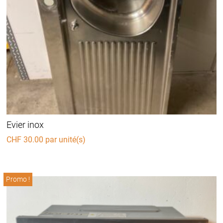
Evier inox
CHF
30.00
par unité(s)
Promo !