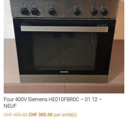
Four 400V Siemens HE010FBR0C – 01 12 –
NEUF
Le
Le
CHF
400.00
CHF
300.00
par unité(s)
prix
prix
initial
actuel