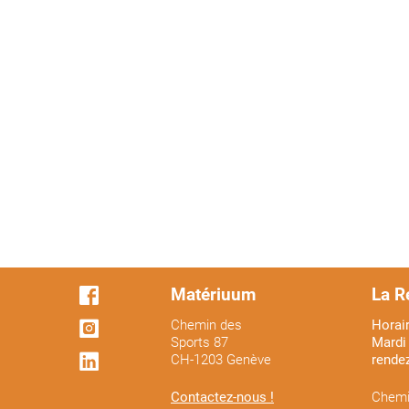
Matériuum
La R
Chemin des
Horair
Sports 87
Mardi 
CH-1203 Genève
rende
Contactez-nous !
Chemi