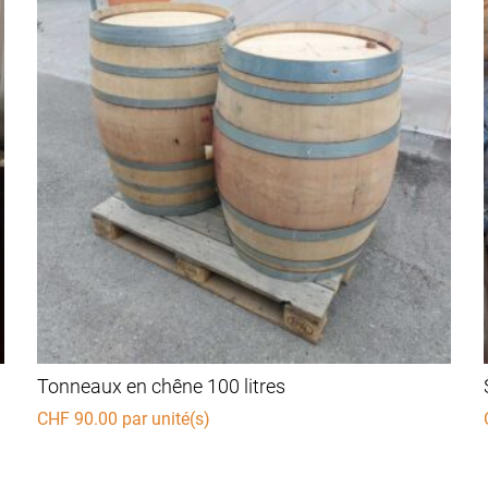
Tonneaux en chêne 100 litres
CHF
90.00
par unité(s)