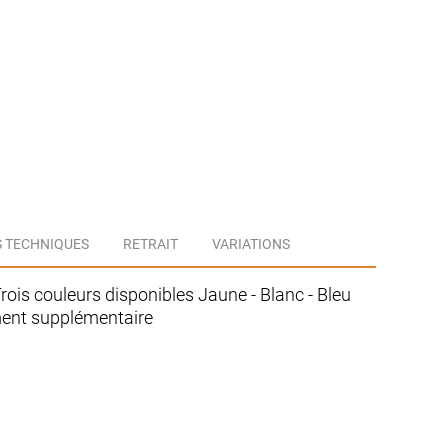
de
chantier
 TECHNIQUES
RETRAIT
VARIATIONS
Trois couleurs disponibles Jaune - Blanc - Bleu
ment supplémentaire