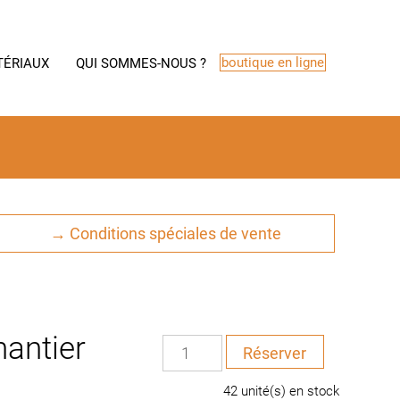
boutique en ligne
TÉRIAUX
QUI SOMMES-NOUS ?
→ Conditions spéciales de vente
antier
quantité
Réserver
de
Casque
42 unité(s) en stock