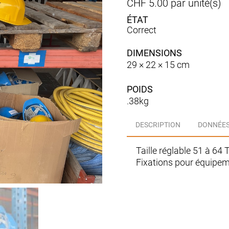
CHF
5.00
par unité(s)
Correct
DIMENSIONS
29 × 22 × 15 cm
POIDS
.38kg
DESCRIPTION
DONNÉES
Taille réglable 51 à 64 
Fixations pour équipe